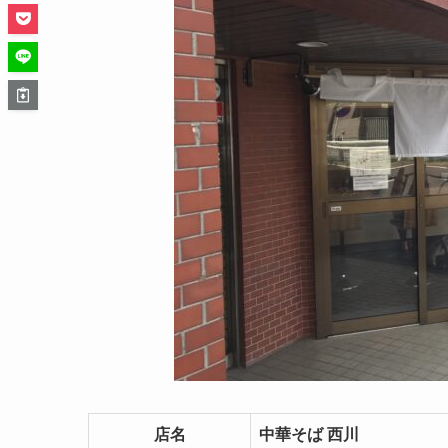
店名
中華そば 西川