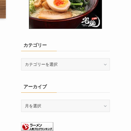
カテゴリー
カ
テ
ゴ
リ
アーカイブ
ー
ア
ー
カ
イ
ブ