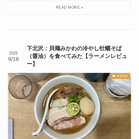
下北沢：貝麺みかわの冷やし牡蠣そば
2025
（醤油）を食べてみた【ラーメンレビュ
9/16
ー】
世田谷区