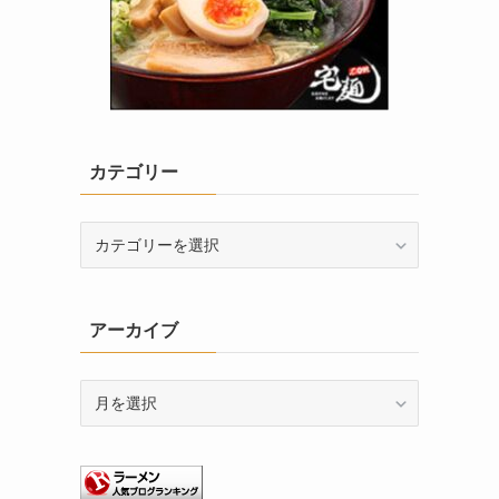
カテゴリー
カ
テ
ゴ
リ
アーカイブ
ー
ア
ー
カ
イ
ブ