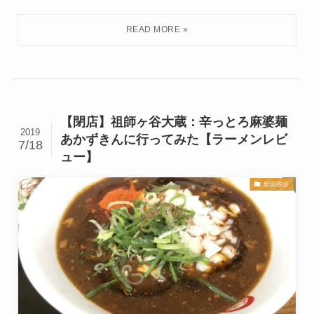
【閉店】祖師ヶ谷大蔵：辛っとろ麻婆麺
2019
あかずきんに行ってみた【ラーメンレビ
7/18
ュー】
世田谷区