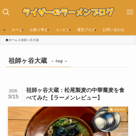
ホーム
お取り寄せ
コンビニ
運営ブログ
お問い合わせ
ホーム
祖師ヶ谷大蔵
祖師ヶ谷大蔵
– tag –
祖師ヶ谷大蔵：松尾製麦の中華蕎麦を食
2026
3/15
べてみた【ラーメンレビュー】
世田谷区