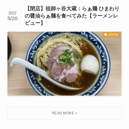
【閉店】祖師ヶ谷大蔵：らぁ麺 ひまわり
2022
の醤油らぁ麺を食べてみた【ラーメンレ
5/20
ビュー】
世田谷区