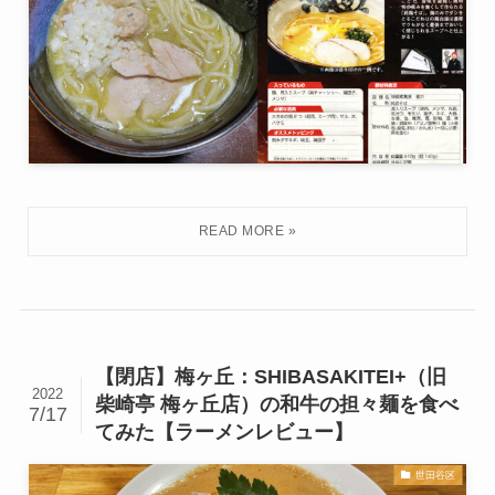
【閉店】梅ヶ丘：SHIBASAKITEI+（旧
2022
柴崎亭 梅ヶ丘店）の和牛の担々麺を食べ
7/17
てみた【ラーメンレビュー】
世田谷区