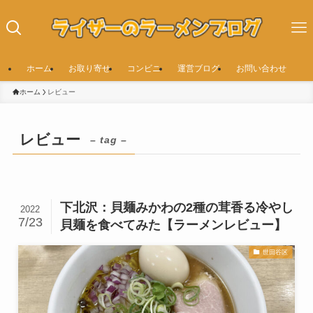
ホーム
お取り寄せ
コンビニ
運営ブログ
お問い合わせ
ホーム
レビュー
レビュー
– tag –
下北沢：貝麺みかわの2種の茸香る冷やし
2022
7/23
貝麺を食べてみた【ラーメンレビュー】
世田谷区