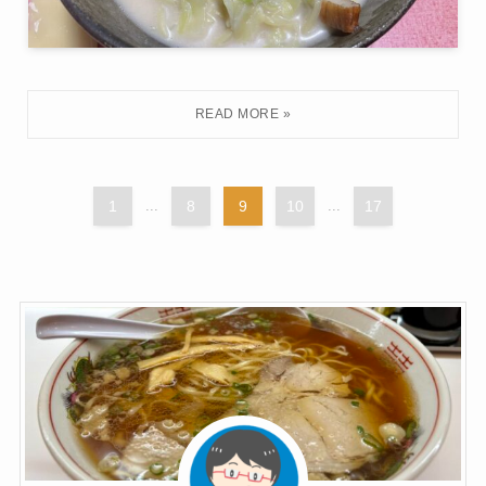
1
...
8
9
10
...
17