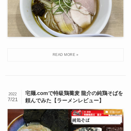
宅麺.comで特級鶏蕎麦 龍介の純鶏そばを
2022
7/21
頼んでみた【ラーメンレビュー】
宅麺.com