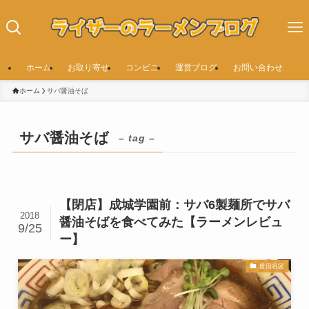
ホーム
お取り寄せ
コンビニ
運営ブログ
お問い合わせ
ホーム
サバ醤油そば
サバ醤油そば
– tag –
【閉店】成城学園前：サバ6製麺所でサバ
2018
醤油そばを食べてみた【ラーメンレビュ
9/25
ー】
世田谷区