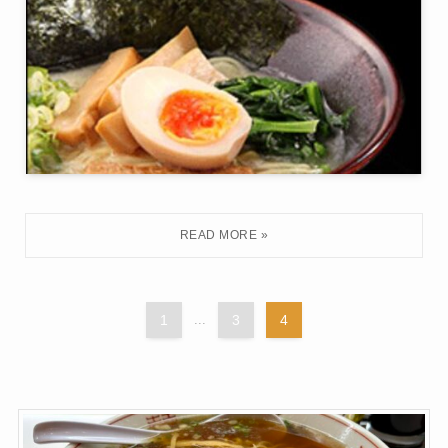
1
...
3
4